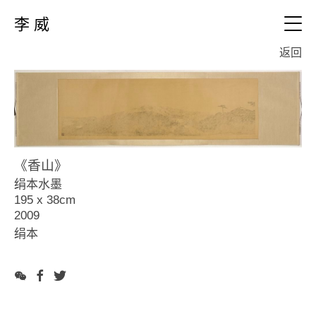
李 威
EN
返回
视频
个人简历
作品
《香山》
全部
文本
绢本水墨
0、新作 (2019布面)
195 x 38cm
1、新作（2015~2018布面)
联络
2009
2、山水篇（20010~2016绢本)
绢本
3、放生池（2010~2011绢本)
4、山水篇（2008~2011布面)
5、草木葳蕤（2006~2013布面)
6、地平线系列（2010~2015复写纸)