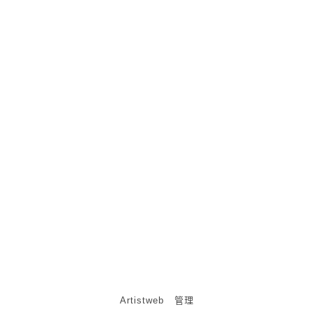
7、存在的与正在消失的(2009复写纸）
8、谁解其中味(2014)
9、夜色篇（2006~2009布面）
10、直线系列（2006~2009纸本）
11、水墨实验系列（2008~2012纸本）
12、石头记（2012~2018篆刻）
Artistweb
管理