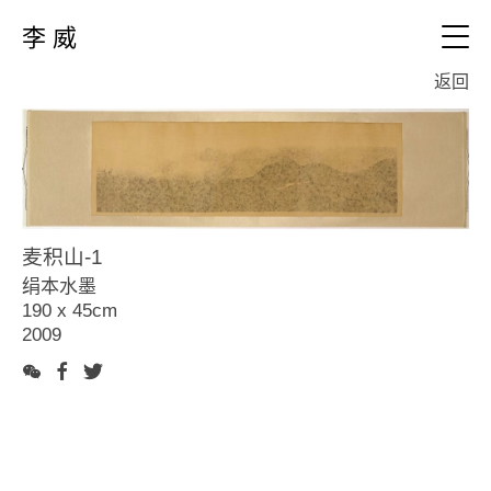
李 威
EN
返回
视频
个人简历
作品
麦积山-1
全部
文本
绢本水墨
0、新作 (2019布面)
190 x 45cm
1、新作（2015~2018布面)
联络
2009
2、山水篇（20010~2016绢本)
3、放生池（2010~2011绢本)
4、山水篇（2008~2011布面)
5、草木葳蕤（2006~2013布面)
6、地平线系列（2010~2015复写纸)