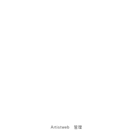
7、存在的与正在消失的(2009复写纸）
8、谁解其中味(2014)
9、夜色篇（2006~2009布面）
10、直线系列（2006~2009纸本）
11、水墨实验系列（2008~2012纸本）
12、石头记（2012~2018篆刻）
Artistweb
管理