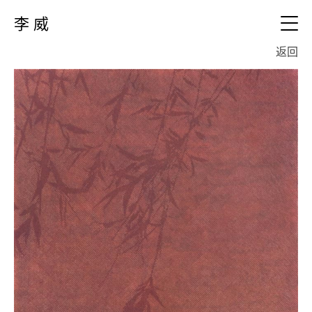
李 威
EN
返回
视频
个人简历
作品
全部
文本
0、新作 (2019布面)
1、新作（2015~2018布面)
联络
2、山水篇（20010~2016绢本)
3、放生池（2010~2011绢本)
4、山水篇（2008~2011布面)
5、草木葳蕤（2006~2013布面)
6、地平线系列（2010~2015复写纸)