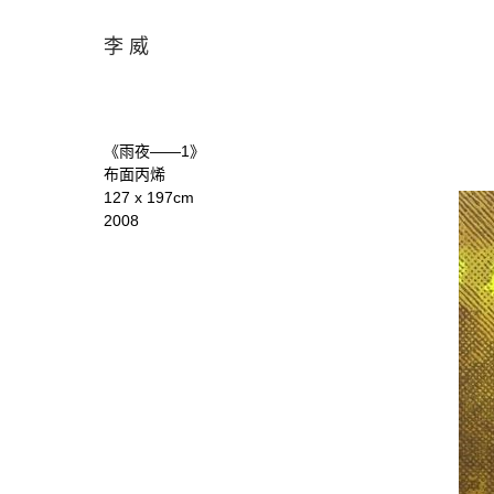
李 威
《雨夜——1》
布面丙烯
127 x 197cm
2008